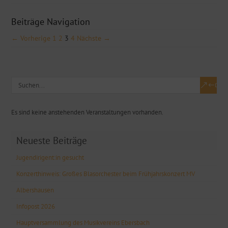
Beiträge Navigation
← Vorherige
1
2
3
4
Nächste →
Es sind keine anstehenden Veranstaltungen vorhanden.
Neueste Beiträge
Jugendirigent:in gesucht
Konzerthinweis: Großes Blasorchester beim Frühjahrskonzert MV
Albershausen
Infopost 2026
Hauptversammlung des Musikvereins Ebersbach