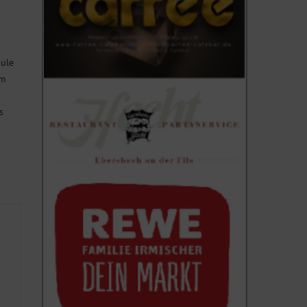
hule
im
s