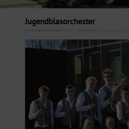
Jugendblasorchester
Musikverein Ebersbach-Fils e.V.
>
Die Orchester
>
Jugendblasorche