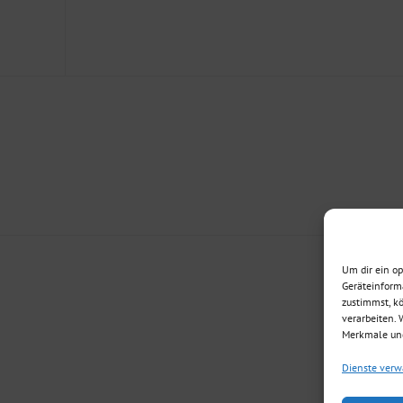
Um dir ein o
Geräteinform
zustimmst, kö
verarbeiten.
Merkmale und
Dienste verw