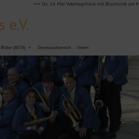
+++ Do. 14. Mai Vatertagshock mit Blasmusik am MVE Häusle i
 e.V.
Bilder (BETA)
Downloadbereich
Intern