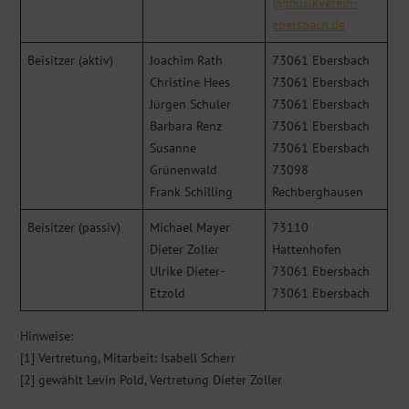
@musikverein-
ebersbach.de
Beisitzer (aktiv)
Joachim Rath
73061 Ebersbach
Christine Hees
73061 Ebersbach
Jürgen Schuler
73061 Ebersbach
Barbara Renz
73061 Ebersbach
Susanne
73061 Ebersbach
Grünenwald
73098
Frank Schilling
Rechberghausen
Beisitzer (passiv)
Michael Mayer
73110
Dieter Zoller
Hattenhofen
Ulrike Dieter-
73061 Ebersbach
Etzold
73061 Ebersbach
Hinweise:
[1] Vertretung, Mitarbeit: Isabell Scherr
[2] gewählt Levin Pold, Vertretung Dieter Zoller