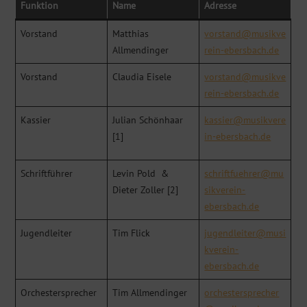
Funktion
Name
Adresse
Vorstand
Matthias
vorstand@musikve
Allmendinger
rein-ebersbach.de
Vorstand
Claudia Eisele
vorstand@musikve
rein-ebersbach.de
Kassier
Julian Schönhaar
kassier@musikvere
[1]
in-ebersbach.de
Schriftführer
Levin Pold &
schriftfuehrer@mu
Dieter Zoller [2]
sikverein-
ebersbach.de
Jugendleiter
Tim Flick
jugendleiter@musi
kverein-
ebersbach.de
Orchestersprecher
Tim Allmendinger
orchestersprecher