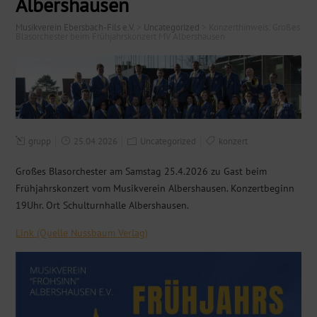
Albershausen
Musikverein Ebersbach-Fils e.V.
>
Uncategorized
>
Konzerthinweis: Großes
Blasorchester beim Frühjahrskonzert MV Albershausen
grupp
25.04.2026
Uncategorized
konzert
Großes Blasorchester am Samstag 25.4.2026 zu Gast beim
Frühjahrskonzert vom Musikverein Albershausen. Konzertbeginn
19Uhr. Ort Schulturnhalle Albershausen.
Link (Quelle Nussbaum Verlag)