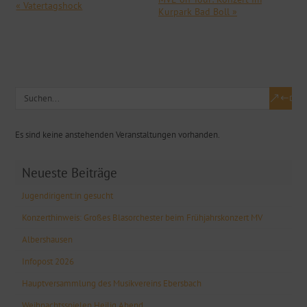
V
«
Vatertagshock
Kurpark Bad Boll
»
e
r
a
n
s
t
a
l
t
Es sind keine anstehenden Veranstaltungen vorhanden.
u
n
Neueste Beiträge
g
-
Jugendirigent:in gesucht
N
Konzerthinweis: Großes Blasorchester beim Frühjahrskonzert MV
a
v
Albershausen
i
Infopost 2026
g
Hauptversammlung des Musikvereins Ebersbach
a
t
Weihnachtsspielen Heilig Abend