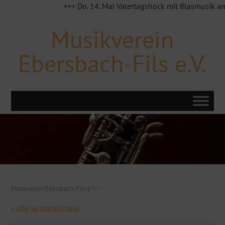
+++ Do. 14. Mai Vatertagshock mit Blasmusik am MVE
Musikverein
Ebersbach-Fils e.V.
Musikverein Ebersbach-Fils e.V.
>
« Alle Veranstaltungen