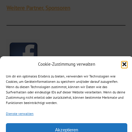
Weitere Partner, Sponsoren
Cookie-Zustimmung verwalten
Um dir ein optimales Erlebnis zu bieten, verwenden wir Technologien wie
Cookies, um Geräteinformationen zu speichern und/oder darauf zuzugreifen.
Wenn du diesen Technologien zustimmst, können wir Daten wie das
Surfverhalten oder eindeutige IDs auf dieser Website verarbeiten. Wenn du deine
Zustimmung nicht erteilst oder zurückziehst, können bestimmte Merkmale und
MVE auf Facebook
Funktionen beeinträchtigt werden.
Dienste verwalten
©
Copyright 2021 – Fotografien, Grafiken urheberrechtlich geschützt. Alle
Akzeptieren
Rechte vorbehalten. Musikverein Ebersbach/Fils e.V. .